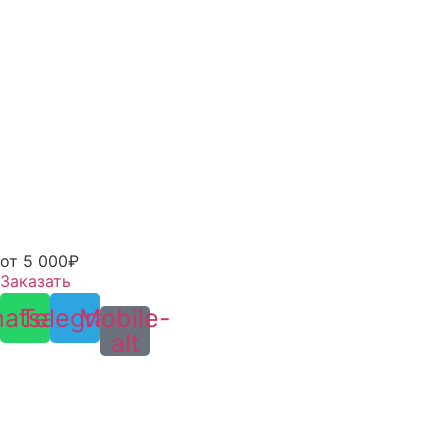
от 5 000₽
Заказать
atsapp
Telegram
Mobile-
alt