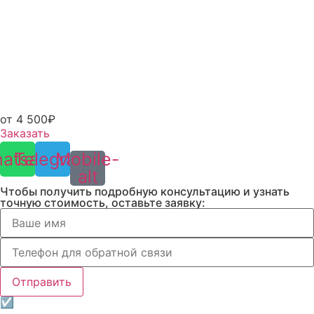
от 4 500₽
Заказать
atsapp
Telegram
Mobile-
alt
Чтобы получить подробную консультацию и узнать
точную стоимость, оставьте заявку:
Отправить
☑Нажимая на кнопку «Отправить» вы даете
согласие
на обработку персональных данных