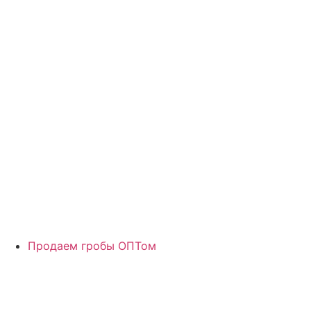
Продаем гробы ОПТом
ИНН: 615500116559
ОГРНИП: 308615502900078
Наша политика