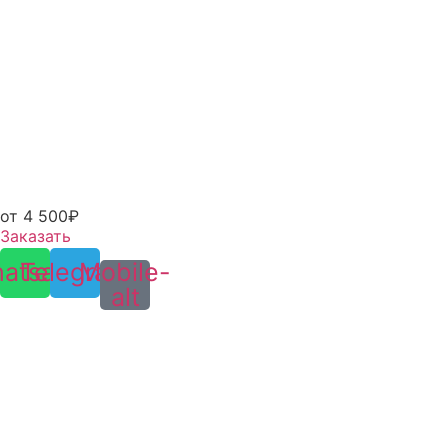
от 4 500₽
Заказать
atsapp
Telegram
Mobile-
alt